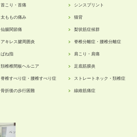
首こり・首痛
シンスプリント
太ももの痛み
猫背
仙腸関節痛
梨状筋症候群
アキレス腱周囲炎
脊椎分離症・腰椎分離症
ばね指
肩こり・肩痛
頚椎椎間板ヘルニア
足底筋膜炎
脊椎すべり症・腰椎すべり症
ストレートネック・頚椎症
骨折後の歩行困難
線維筋痛症