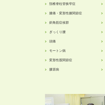
頚椎脊柱管狭窄症
膝痛・変形性膝関節症
斜角筋症候群
ぎっくり腰
頭痛
モートン病
変形性股関節症
膠原病