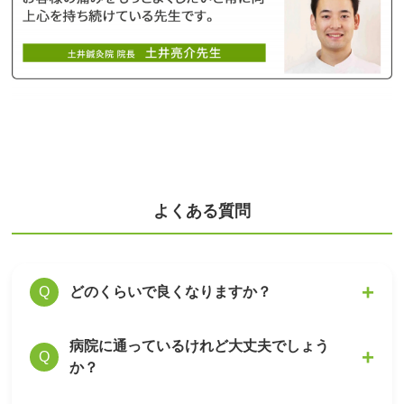
よくある質問
どのくらいで良くなりますか？
Q
病院に通っているけれど大丈夫でしょう
症状の軽重によって効果の幅は個人差がありま
A
Q
か？
すが、初回でも症状の変化を感じて頂ける方が
多いです。