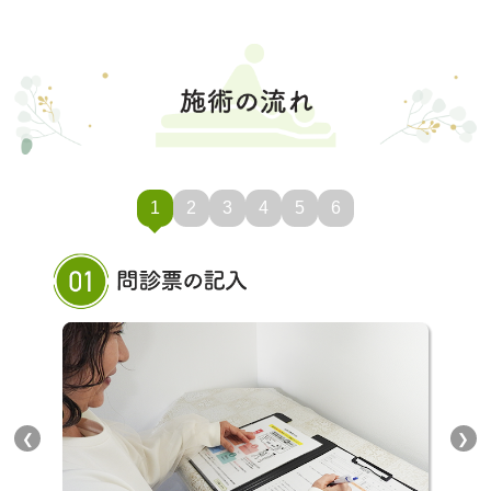
1
2
3
4
5
6
❮
❯