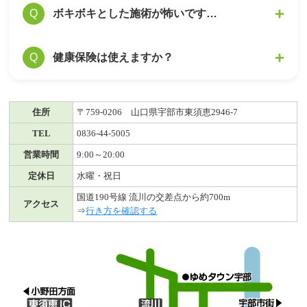
しかし、初回に施術効果を感じにくいケースで
病院に通いながら当院で施術を受けることも可
ボキボキとした施術が怖いです…
Q
A
は、以下の状態が考えられます。
能です。
病院で薬や注射くらいしか対処法がない方とい
当院では痛みのない施術を行っています。力の
健康保険は使えますか？
Q
A
1. 骨格の歪み・疲労の蓄積の量が多いために、
う方も、症状の原因が別にあることが想定され
加減がソフトでありながら的確に歪みを調整、
初回１回の施術だけでは変化しないケース
ます。
矯正できる施術の技術です。
2. 施術で痛み・しびれの度合いは下がっていて
本当の原因をお調べいたしますので、ご安心く
当院は自由診療のみとなります。（交通事故の
A
も、症状は残っているため、まだ感覚が変わら
住所
〒759-0206 山口県宇部市東須恵2946-7
ださい。
み保険適応しております）
ないケース
TEL
0836-44-5005
3. 痛み・しびれの箇所が複数あると、一か所が
営業時間
9:00～20:00
良くなっても他の部分が気になるので、痛み・
定休日
水曜・祝日
しびれの感覚が変わらないケース
国道190号線 流川の交差点から約700m
アクセス
⇒
行き方を確認する
いずれのケースでも、施術を繰り返しお受けに
なることによって、骨格のゆがみの状態が良く
なり改善が期待できますのでご安心ください。