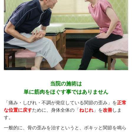
当院の施術は
単に筋肉をほぐす事ではありません
「痛み・しびれ・不調が発症している関節の歪み」を
正常
な位置に戻す
ために、身体全体の「
ねじれ
」を
改善
しま
す。
一般的に、骨の歪みを治すというと、ボキッと関節を鳴ら