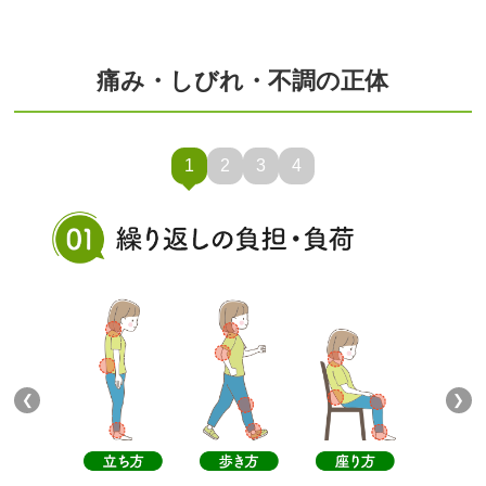
痛み・しびれ・不調の正体
1
2
3
4
❮
❯