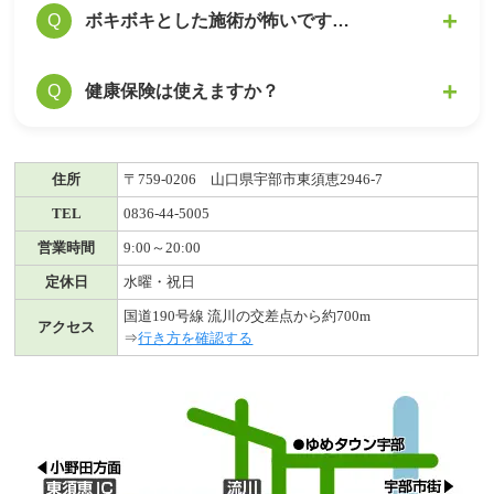
しかし、初回に施術効果を感じにくいケースで
病院に通いながら当院で施術を受けることも可
ボキボキとした施術が怖いです…
Q
A
は、以下の状態が考えられます。
能です。
病院で薬や注射くらいしか対処法がない方とい
当院では痛みのない施術を行っています。力の
健康保険は使えますか？
Q
A
1. 骨格の歪み・疲労の蓄積の量が多いために、
う方も、症状の原因が別にあることが想定され
加減がソフトでありながら的確に歪みを調整、
初回１回の施術だけでは変化しないケース
ます。
矯正できる施術の技術です。
2. 施術で痛み・しびれの度合いは下がっていて
本当の原因をお調べいたしますので、ご安心く
当院は自由診療のみとなります。（交通事故の
A
も、症状は残っているため、まだ感覚が変わら
住所
〒759-0206 山口県宇部市東須恵2946-7
ださい。
み保険適応しております）
ないケース
TEL
0836-44-5005
3. 痛み・しびれの箇所が複数あると、一か所が
営業時間
9:00～20:00
良くなっても他の部分が気になるので、痛み・
定休日
水曜・祝日
しびれの感覚が変わらないケース
国道190号線 流川の交差点から約700m
アクセス
⇒
行き方を確認する
いずれのケースでも、施術を繰り返しお受けに
なることによって、骨格のゆがみの状態が良く
なり改善が期待できますのでご安心ください。