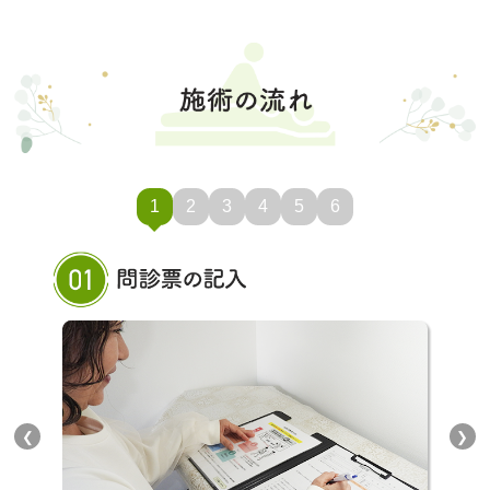
1
2
3
4
5
6
❮
❯