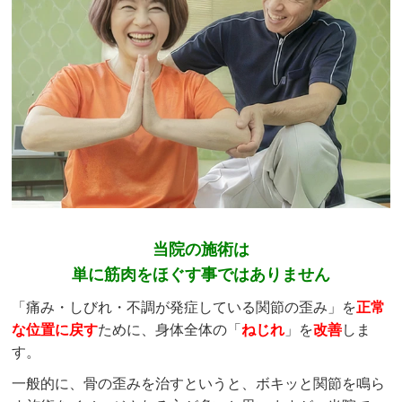
当院の施術は
単に筋肉をほぐす事ではありません
「痛み・しびれ・不調が発症している関節の歪み」を
正常
な位置に戻す
ために、身体全体の「
ねじれ
」を
改善
しま
す。
一般的に、骨の歪みを治すというと、ボキッと関節を鳴ら