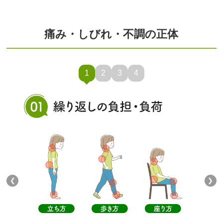
痛み・しびれ・不調の正体
1
2
3
4
❮
❯