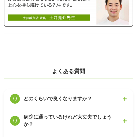
よくある質問
どのくらいで良くなりますか？
Q
病院に通っているけれど大丈夫でしょう
症状の軽重によって効果の幅は個人差がありま
A
Q
か？
すが、初回でも症状の変化を感じて頂ける方が
多いです。