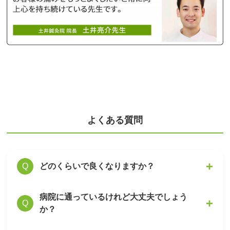
よくある質問
どのくらいで良くなりますか？
Q
病院に通っているけれど大丈夫でしょう
症状の軽重によって効果の幅は個人差がありま
A
Q
か？
すが、初回でも症状の変化を感じて頂ける方が
多いです。