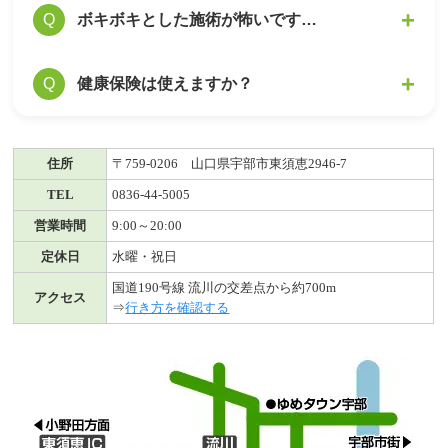
しかし、初回に施術効果を感じにくいケースで
病院に通いながら当院で施術を受けることも可
ボキボキとした施術が怖いです…
Q
A
は、以下の状態が考えられます。
能です。
病院で薬や注射くらいしか対処法がない方とい
当院では痛みのない施術を行っています。力の
健康保険は使えますか？
Q
A
1. 骨格の歪み・疲労の蓄積の量が多いために、
う方も、症状の原因が別にあることが想定され
加減がソフトでありながら的確に歪みを調整、
初回１回の施術だけでは変化しないケース
ます。
矯正できる施術の技術です。
2. 施術で痛み・しびれの度合いは下がっていて
本当の原因をお調べいたしますので、ご安心く
当院は自由診療のみとなります。（交通事故の
A
も、症状は残っているため、まだ感覚が変わら
住所
〒759-0206 山口県宇部市東須恵2946-7
ださい。
み保険適応しております）
ないケース
TEL
0836-44-5005
3. 痛み・しびれの箇所が複数あると、一か所が
営業時間
9:00～20:00
良くなっても他の部分が気になるので、痛み・
定休日
水曜・祝日
しびれの感覚が変わらないケース
国道190号線 流川の交差点から約700m
アクセス
⇒
行き方を確認する
いずれのケースでも、施術を繰り返しお受けに
なることによって、骨格のゆがみの状態が良く
なり改善が期待できますのでご安心ください。