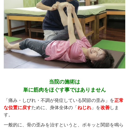
当院の施術は
単に筋肉をほぐす事ではありません
「痛み・しびれ・不調が発症している関節の歪み」を
正常
な位置に戻す
ために、身体全体の「
ねじれ
」を
改善
しま
す。
一般的に、骨の歪みを治すというと、ボキッと関節を鳴ら