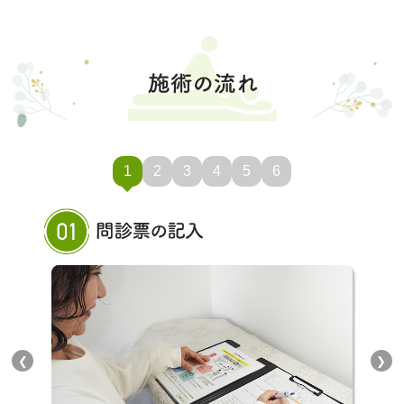
1
2
3
4
5
6
❮
❯