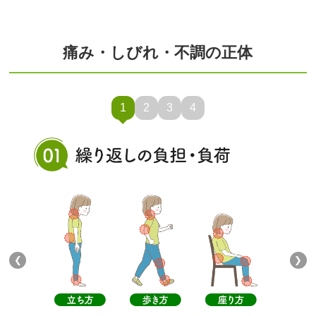
痛み・しびれ・不調の正体
1
2
3
4
❮
❯