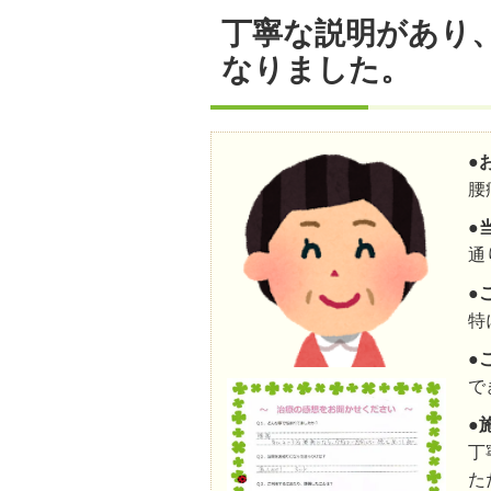
丁寧な説明があり
なりました。
●
腰
●
通
●
特
●
で
●
丁
た