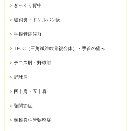
ぎっくり背中
腱鞘炎・ドケルバン病
手根管症候群
TFCC（三角繊維軟骨複合体）・手首の痛み
テニス肘・野球肘
野球肩
四十肩・五十肩
顎関節症
頚椎脊柱管狭窄症