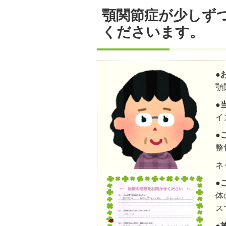
顎関節症が少しず
くださいます。
●
顎
●
イ
●
整
ネ
●
体
ス
●