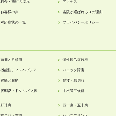
料金・施術の流れ
アクセス
お客様の声
当院が選ばれる９の理由
対応症状の一覧
プライバシーポリシー
頭痛と片頭痛
慢性疲労症候群
機能性ディスペプシア
パニック障害
胃痛と腹痛
動悸・息切れ
腱鞘炎・ドケルバン病
手根管症候群
野球肩
四十肩・五十肩
首こり・首痛
シンスプリント