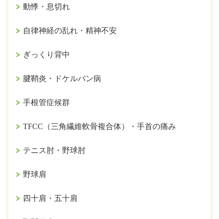
動悸・息切れ
自律神経の乱れ・精神不安
ぎっくり背中
腱鞘炎・ドケルバン病
手根管症候群
TFCC（三角繊維軟骨複合体）・手首の痛み
テニス肘・野球肘
野球肩
四十肩・五十肩