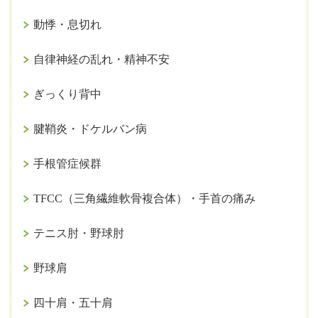
動悸・息切れ
自律神経の乱れ・精神不安
ぎっくり背中
腱鞘炎・ドケルバン病
手根管症候群
TFCC（三角繊維軟骨複合体）・手首の痛み
テニス肘・野球肘
野球肩
四十肩・五十肩