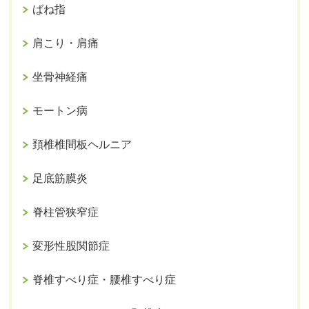
ばね指
肩こり・肩痛
坐骨神経痛
モートン病
頚椎椎間板ヘルニア
足底筋膜炎
脊柱管狭窄症
変形性股関節症
脊椎すべり症・腰椎すべり症