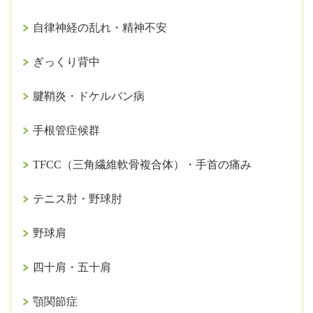
自律神経の乱れ・精神不安
ぎっくり背中
腱鞘炎・ドケルバン病
手根管症候群
TFCC（三角繊維軟骨複合体）・手首の痛み
テニス肘・野球肘
野球肩
四十肩・五十肩
顎関節症