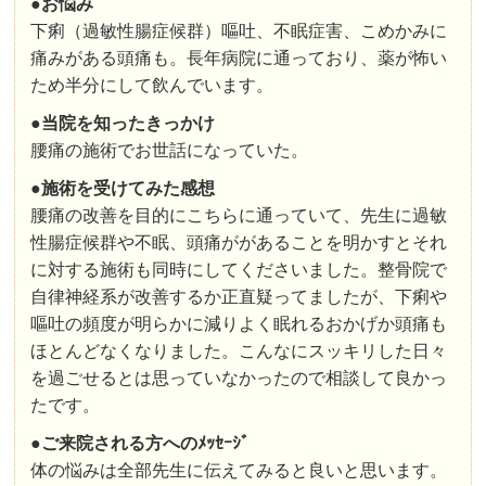
●お悩み
下痢（過敏性腸症候群）嘔吐、不眠症害、こめかみに
痛みがある頭痛も。長年病院に通っており、薬が怖い
ため半分にして飲んでいます。
●
当院を知ったきっかけ
腰痛の施術でお世話になっていた。
●
施術を受けてみた感想
腰痛の改善を目的にこちらに通っていて、先生に過敏
性腸症候群や不眠、頭痛ががあることを明かすとそれ
に対する施術も同時にしてくださいました。整骨院で
自律神経系が改善するか正直疑ってましたが、下痢や
嘔吐の頻度が明らかに減りよく眠れるおかげか頭痛も
ほとんどなくなりました。こんなにスッキリした日々
を過ごせるとは思っていなかったので相談して良かっ
たです。
●ご来院される方へのﾒｯｾｰｼﾞ
体の悩みは全部先生に伝えてみると良いと思います。