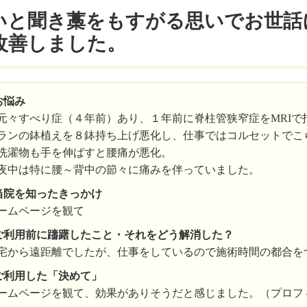
いと聞き藁をもすがる思いでお世話
改善しました。
お悩み
元々すべり症（４年前）あり、１年前に脊柱管狭窄症をMRIで
ランの鉢植えを８鉢持ち上げ悪化し、仕事ではコルセットでこ
洗濯物も手を伸ばすと腰痛が悪化。
夜中は特に腰～背中の節々に痛みを伴っていました。
当院を知ったきっかけ
ームページを観て
ご利用前に躊躇したこと・それをどう解消した？
宅から遠距離でしたが、仕事をしているので施術時間の都合を
ご利用した「決めて」
ームページを観て、効果がありそうだと感じました。（プロフ