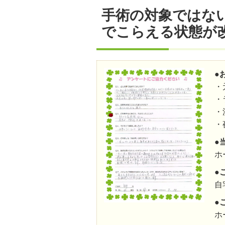
手術の対象ではな
でこらえる状態が
●
・
・
・
・
●
ホ
●
自
●
ホ