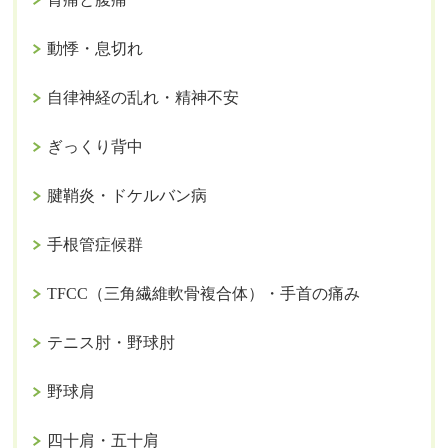
動悸・息切れ
自律神経の乱れ・精神不安
ぎっくり背中
腱鞘炎・ドケルバン病
手根管症候群
TFCC（三角繊維軟骨複合体）・手首の痛み
テニス肘・野球肘
野球肩
四十肩・五十肩