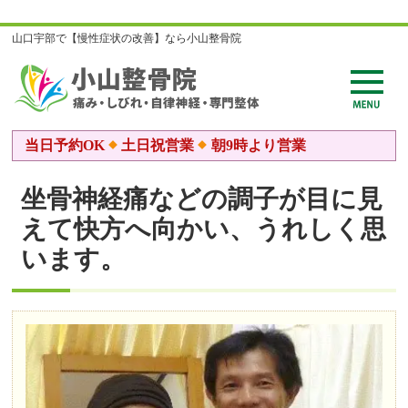
山口宇部で【慢性症状の改善】なら小山整骨院
当日予約OK
土日祝営業
朝9時より営業
坐骨神経痛などの調子が目に見
えて快方へ向かい、うれしく思
います。