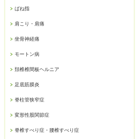
ばね指
肩こり・肩痛
坐骨神経痛
モートン病
頚椎椎間板ヘルニア
足底筋膜炎
脊柱管狭窄症
変形性股関節症
脊椎すべり症・腰椎すべり症