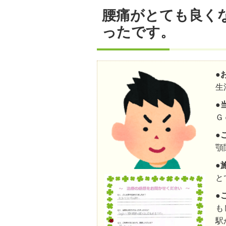
腰痛がとても良く
ったです。
●
生
●
Ｇ
●
顎
●
と
●
も
駅