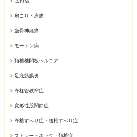
ばね指
肩こり・肩痛
坐骨神経痛
モートン病
頚椎椎間板ヘルニア
足底筋膜炎
脊柱管狭窄症
変形性股関節症
脊椎すべり症・腰椎すべり症
ストレートネック・頚椎症