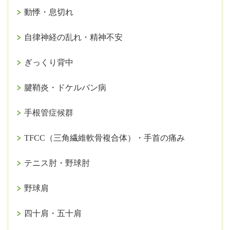
動悸・息切れ
自律神経の乱れ・精神不安
ぎっくり背中
腱鞘炎・ドケルバン病
手根管症候群
TFCC（三角繊維軟骨複合体）・手首の痛み
テニス肘・野球肘
野球肩
四十肩・五十肩