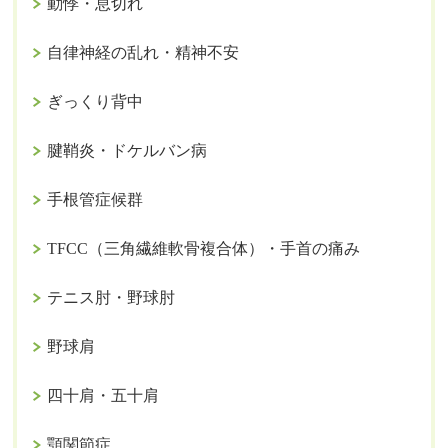
動悸・息切れ
自律神経の乱れ・精神不安
ぎっくり背中
腱鞘炎・ドケルバン病
手根管症候群
TFCC（三角繊維軟骨複合体）・手首の痛み
テニス肘・野球肘
野球肩
四十肩・五十肩
顎関節症