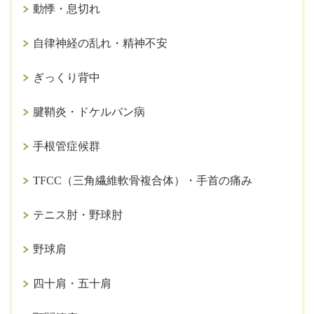
動悸・息切れ
自律神経の乱れ・精神不安
ぎっくり背中
腱鞘炎・ドケルバン病
手根管症候群
TFCC（三角繊維軟骨複合体）・手首の痛み
テニス肘・野球肘
野球肩
四十肩・五十肩