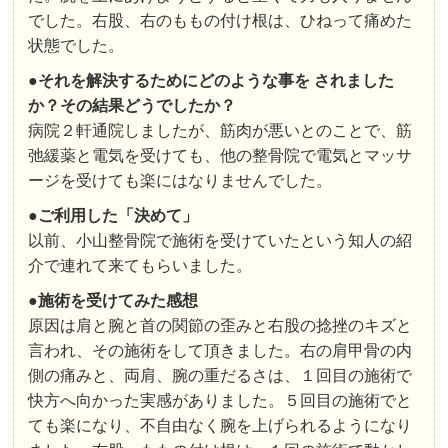
でした。右股、右のももの付け根は、ひねって痛めた
状態でした。
●
それを解決するためにどのような事を されました
か？その結果どうでしたか？
病院２軒通院しましたが、筋肉が悪いとのことで、筋
弛緩薬と電気を受けても、他の整骨院で電気とマッサ
ージを受けても楽にはなりませんでした。
●ご利用した「決めて」
以前、小山整骨院で施術を受けていたという知人の紹
介で連れて来てもらいました。
●施術
を受けてみた感想
原因は肩と腕と首の関節の歪みと右股の捻挫のキズと
言われ、その施術をして頂きました。右の肩甲骨の内
側の痛みと、両肩、腕の重だるさは、１回目の施術で
快方へ向かった実感がありました。５回目の施術でと
ても楽になり、不自由なく腕を上げられるようになり