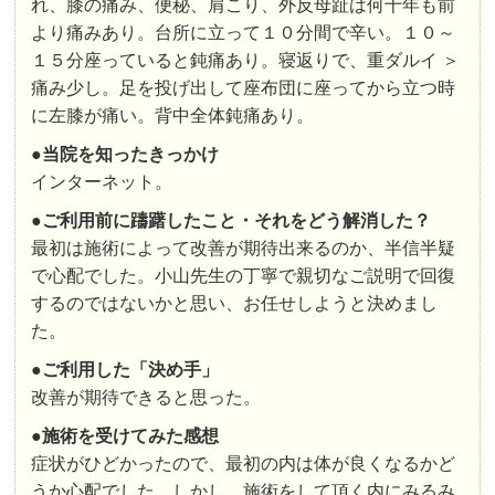
れ、膝の痛み、便秘、肩こり、外反母趾は何十年も前
より痛みあり。台所に立って１０分間で辛い。１０～
１５分座っていると鈍痛あり。寝返りで、重ダルイ ＞
痛み少し。足を投げ出して座布団に座ってから立つ時
に左膝が痛い。背中全体鈍痛あり。
●
当院を知ったきっかけ
インターネット。
●
ご利用前に躊躇したこと・それをどう解消した？
最初は施術によって改善が期待出来るのか、半信半疑
で心配でした。小山先生の丁寧で親切なご説明で回復
するのではないかと思い、お任せしようと決めまし
た。
●
ご利用した「決め手」
改善が期待できると思った。
●
施術を受けてみた感想
症状がひどかったので、最初の内は体が良くなるかど
うか心配でした。しかし、施術をして頂く内にみるみ