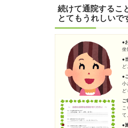
続けて通院するこ
とてもうれしいで
●
坐
●
ど
●
小
ど
ご
こ
て
●