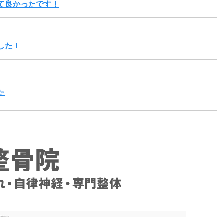
て良かったです！
した！
た