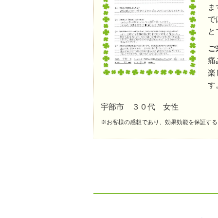
ま
で
と
ご
痛
楽
す
宇部市 ３０代 女性
※お客様の感想であり、効果効能を保証する