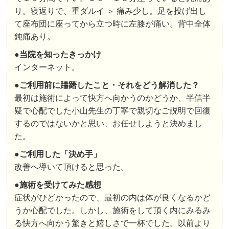
り。寝返りで、重ダルイ ＞ 痛み少し。足を投げ出し
て座布団に座ってから立つ時に左膝が痛い。背中全体
鈍痛あり。
●
当院を知ったきっかけ
インターネット。
●
ご利用前に躊躇したこと・それをどう解消した？
最初は施術によって快方へ向かうのかどうか、半信半
疑で心配でした小山先生の丁寧で親切なご説明で回復
するのではないかと思い、お任せしようと決めまし
た。
●
ご利用した「決め手」
改善へ導いて頂けると思った。
●
施術を受けてみた感想
症状がひどかったので、最初の内は体が良くなるかど
うか心配でした。しかし、施術をして頂く内にみるみ
る快方へ向かう驚きと嬉しさで一杯でした。以前より