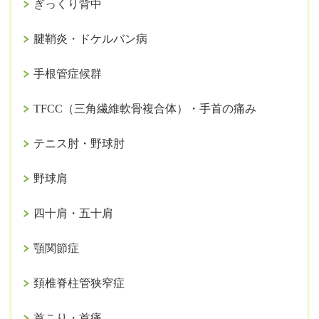
ぎっくり背中
腱鞘炎・ドケルバン病
手根管症候群
TFCC（三角繊維軟骨複合体）・手首の痛み
テニス肘・野球肘
野球肩
四十肩・五十肩
顎関節症
頚椎脊柱管狭窄症
首こり・首痛