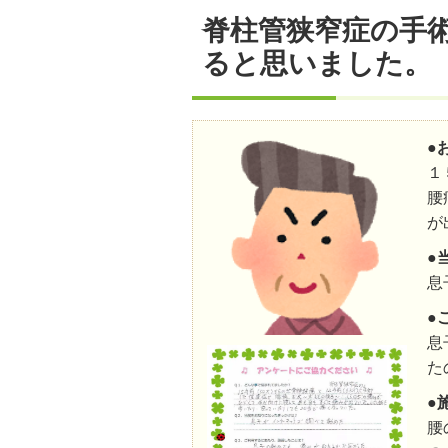
脊柱管狭窄症の手
ると思いました。
●
１
腰
が
●
息
●
息
た
●
腰