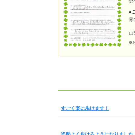
の
●
骨
山
※
すごく楽に歩けます！
姿勢よく歩けるようになりました