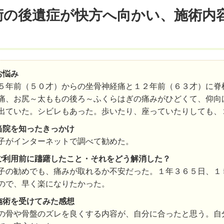
術の後遺症が快方へ向かい、施術内
お悩み
５年前（５０才）からの坐骨神経痛と１２年前（６３才）に脊
痛、お尻～太ももの後ろ～ふくらはぎの痛みがひどくて、仰向
出ていた。シビレもあった。歩いたり、座っていたりしても、
当院を知ったきっかけ
子がインターネットで調べて勧めた。
ご利用前に躊躇したこと・それをどう解消した？
子の勧めでも、痛みが取れるか不安だった。１年３６５日、１
ので、早く楽になりたかった。
施術を受けてみた感想
の骨や骨盤のズレを良くする内容が、自分に合ったと思う。自