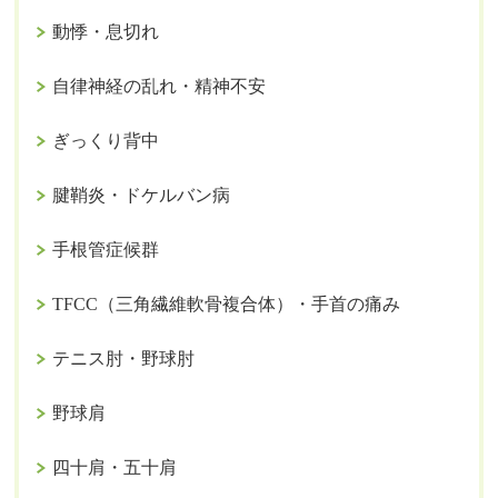
動悸・息切れ
自律神経の乱れ・精神不安
ぎっくり背中
腱鞘炎・ドケルバン病
手根管症候群
TFCC（三角繊維軟骨複合体）・手首の痛み
テニス肘・野球肘
野球肩
四十肩・五十肩