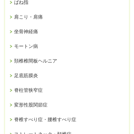
ばね指
肩こり・肩痛
坐骨神経痛
モートン病
頚椎椎間板ヘルニア
足底筋膜炎
脊柱管狭窄症
変形性股関節症
脊椎すべり症・腰椎すべり症