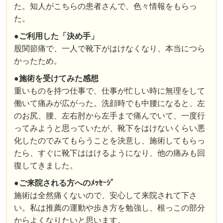
た。知人がこちらの患者さんで、色々情報をもらっ
た。
●ご利用した「決め手」
股関節痛で、一人で靴下がはけなくなり、本当につら
かったため。
●施術を受けてみた感想
重いものを持つ仕事で、仕事が忙しい時に無理をして
働いて痛みが広がった。洗顔時でも中腰になると、左
のお尻、腰、左右肘から左手まで痛んでいて、一度行
ってみようと思っていたが、靴下をはけないくらい悪
化したのでみてもらうことを決意し、施術してもらっ
たら、すぐに靴下ははけるようになり、他の痛みも回
復してきました。
●ご来院される方へのﾒｯｾｰｼﾞ
施術は全然痛くないので、安心して来院されて下さ
い。私は推薦の運動や歩き方を勉強し、根っこの部分
からよくなりたいと思います。