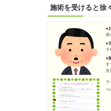
施術を受けると徐
●
首
●
５
●
す
生
５
※