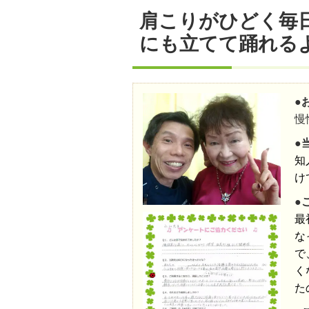
肩こりがひどく毎
にも立てて踊れる
●
慢
●
知
け
●
最
な
で
く
た