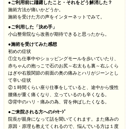
●ご利用前に躊躇したこと・それをどう解消した？
施術方法が痛いかどうか。
施術を受けた方の声をインターネットでみて。
●ご利用した「決め手」
小山整骨院なら改善が期待できると思ったから。
●施術を受けてみた感想
初めの症状
①立ち仕事中やショッピングモールを歩いていたり、
赤ちゃんの抱っこで石のお尻～右太もも裏～右ふくら
はぎや右股関節の前面の奥の痛みとハリがジーンとし
て辛い症状
②１時間くらい座り仕事をしていると、途中から慢性
腰痛が重く痛くなり、立っているのも辛くなる。
③背中のハリ・痛みの為、背を伸ばしたくなる。
●ご来院される方へのﾒｯｾｰｼﾞ
院長が親身になって話を聞いてくれます。また痛みの
原因・原理も教えてくれるので、悩んでいる方は１度