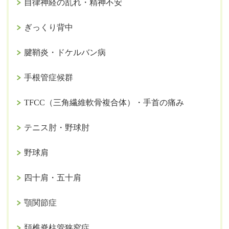
自律神経の乱れ・精神不安
ぎっくり背中
腱鞘炎・ドケルバン病
手根管症候群
TFCC（三角繊維軟骨複合体）・手首の痛み
テニス肘・野球肘
野球肩
四十肩・五十肩
顎関節症
頚椎脊柱管狭窄症