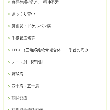
自律神経の乱れ・精神不安
ぎっくり背中
腱鞘炎・ドケルバン病
手根管症候群
TFCC（三角繊維軟骨複合体）・手首の痛み
テニス肘・野球肘
野球肩
四十肩・五十肩
顎関節症