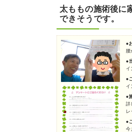
太ももの施術後に
できそうです。
●
腰
●
イ
●
イ
●
詳
レ
●
今