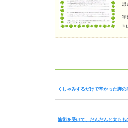
思
宇
※
くしゃみするだけで辛かった脚の
施術を受けて、だんだんと太もも