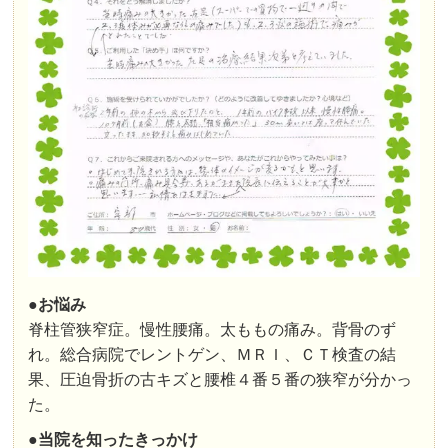
●お悩み
脊柱管狭窄症。慢性腰痛。太ももの痛み。背骨のず
れ。総合病院でレントゲン、ＭＲＩ、ＣＴ検査の結
果、圧迫骨折の古キズと腰椎４番５番の狭窄が分かっ
た。
●
当院を知ったきっかけ