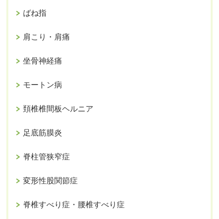
ばね指
肩こり・肩痛
坐骨神経痛
モートン病
頚椎椎間板ヘルニア
足底筋膜炎
脊柱管狭窄症
変形性股関節症
脊椎すべり症・腰椎すべり症