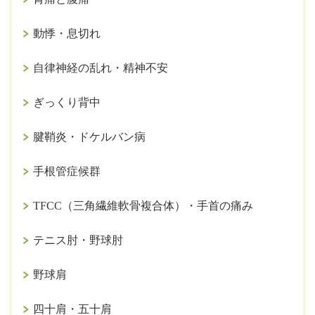
動悸・息切れ
自律神経の乱れ・精神不安
ぎっくり背中
腱鞘炎・ドケルバン病
手根管症候群
TFCC（三角繊維軟骨複合体）・手首の痛み
テニス肘・野球肘
野球肩
四十肩・五十肩