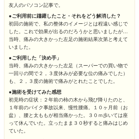
友人のパソコン記事で。
●
ご利用前に躊躇したこと・それをどう解消した？
初回の施術で、私の整体のイメージとは程遠い感じで
した。これで効果が出るのだろうかと思いましたが…
当時、痛みの大きかった左足の施術結果次第と考えて
いました。
●ご利用した「決め手」
当時、痛みの大きかった左足（スーパーでの買い物で
一回りの間で２，３度休みが必要な位の痛みでした）
も、２，３度の施術で痛みがとれたことでした。
●施術を受けてみた感想
初見時の症状：２年前の柿の木から飛び降りたのと、
１年前のバイク事故以来、慢性腰痛。１０ヶ月前（お
盆）、腰と太ももが相当痛かった。３０ｍ歩いては座
って休んでいた。立ったまま３０秒すると痛みはじめ
ていた。