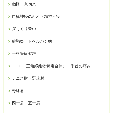
動悸・息切れ
自律神経の乱れ・精神不安
ぎっくり背中
腱鞘炎・ドケルバン病
手根管症候群
TFCC（三角繊維軟骨複合体）・手首の痛み
テニス肘・野球肘
野球肩
四十肩・五十肩