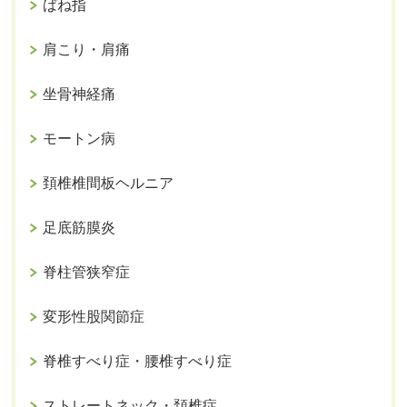
ばね指
肩こり・肩痛
坐骨神経痛
モートン病
頚椎椎間板ヘルニア
足底筋膜炎
脊柱管狭窄症
変形性股関節症
脊椎すべり症・腰椎すべり症
ストレートネック・頚椎症