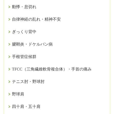
動悸・息切れ
自律神経の乱れ・精神不安
ぎっくり背中
腱鞘炎・ドケルバン病
手根管症候群
TFCC（三角繊維軟骨複合体）・手首の痛み
テニス肘・野球肘
野球肩
四十肩・五十肩