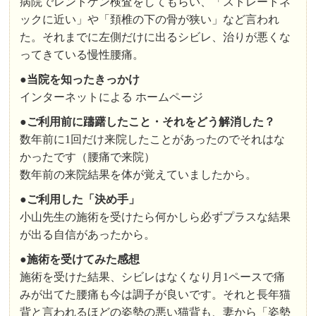
病院でレントゲン検査をしてもらい、「ストレートネ
ックに近い」や「頚椎の下の骨が狭い」など言われ
た。それまでに左側だけに出るシビレ、治りが悪くな
ってきている慢性腰痛。
●
当院を知ったきっかけ
インターネットによる ホームページ
●
ご利用前に躊躇したこと・それをどう解消した？
数年前に1回だけ来院したことがあったのでそれはな
かったです（腰痛で来院）
数年前の来院結果を体が覚えていましたから。
●
ご利用した「決め手」
小山先生の施術を受けたら何かしら必ずプラスな結果
が出る自信があったから。
●
施術を受けてみた感想
施術を受けた結果、シビレはなくなり月1ペースで痛
みが出てた腰痛も今は調子が良いです。それと長年猫
背と言われるほどの姿勢の悪い猫背も、妻から「姿勢