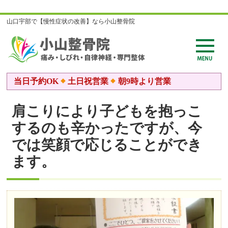
山口宇部で【慢性症状の改善】なら小山整骨院
当日予約OK
土日祝営業
朝9時より営業
肩こりにより子どもを抱っこ
するのも辛かったですが、今
では笑顔で応じることができ
ます。