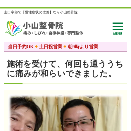
山口宇部で【慢性症状の改善】なら小山整骨院
当日予約OK
土日祝営業
朝9時より営業
施術を受けて、何回も通ううち
に痛みが和らいできました。