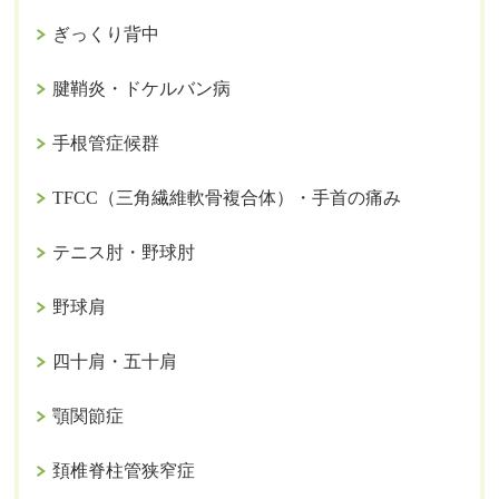
ぎっくり背中
腱鞘炎・ドケルバン病
手根管症候群
TFCC（三角繊維軟骨複合体）・手首の痛み
テニス肘・野球肘
野球肩
四十肩・五十肩
顎関節症
頚椎脊柱管狭窄症