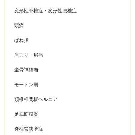
変形性脊椎症・変形性腰椎症
頭痛
ばね指
肩こり・肩痛
坐骨神経痛
モートン病
頚椎椎間板ヘルニア
足底筋膜炎
脊柱管狭窄症