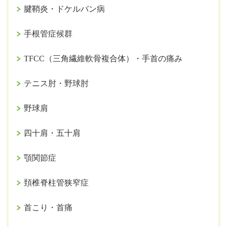
腱鞘炎・ドケルバン病
手根管症候群
TFCC（三角繊維軟骨複合体）・手首の痛み
テニス肘・野球肘
野球肩
四十肩・五十肩
顎関節症
頚椎脊柱管狭窄症
首こり・首痛