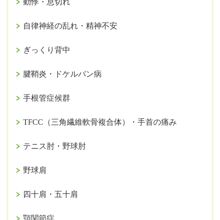
動悸・息切れ
自律神経の乱れ・精神不安
ぎっくり背中
腱鞘炎・ドケルバン病
手根管症候群
TFCC（三角繊維軟骨複合体）・手首の痛み
テニス肘・野球肘
野球肩
四十肩・五十肩
顎関節症