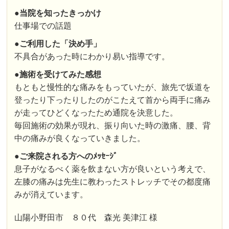
●
当院を知ったきっかけ
仕事場での話題
●
ご利用した「決め手」
不具合があった時にわかり易い指導です。
●
施術を受けてみた感想
もともと慢性的な痛みをもっていたが、旅先で坂道を
登ったり下ったりしたのがこたえて首から両手に痛み
が走ってひどくなったため通院を決意した。
毎回施術の効果が現れ、振り向いた時の激痛、腰、背
中の痛みが良くなっていきました。
●
ご来院される方へのﾒｯｾｰｼﾞ
息子がなるべく薬を飲まない方が良いという考えで、
左膝の痛みは先生に教わったストレッチでその都度痛
みが消えています。
山陽小野田市 ８０代 森光 美津江 様