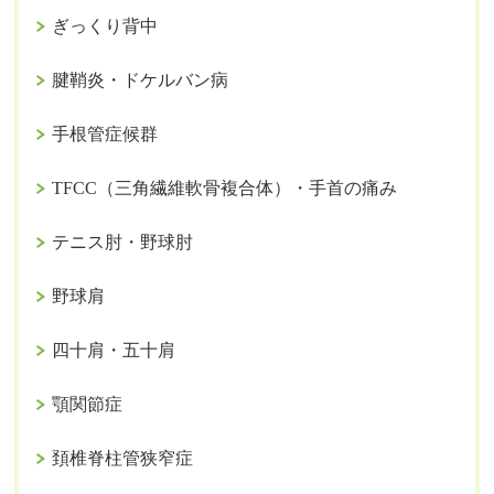
ぎっくり背中
腱鞘炎・ドケルバン病
手根管症候群
TFCC（三角繊維軟骨複合体）・手首の痛み
テニス肘・野球肘
野球肩
四十肩・五十肩
顎関節症
頚椎脊柱管狭窄症