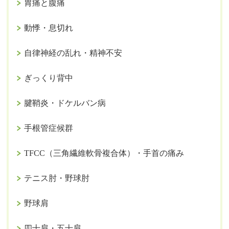
胃痛と腹痛
動悸・息切れ
自律神経の乱れ・精神不安
ぎっくり背中
腱鞘炎・ドケルバン病
手根管症候群
TFCC（三角繊維軟骨複合体）・手首の痛み
テニス肘・野球肘
野球肩
四十肩・五十肩