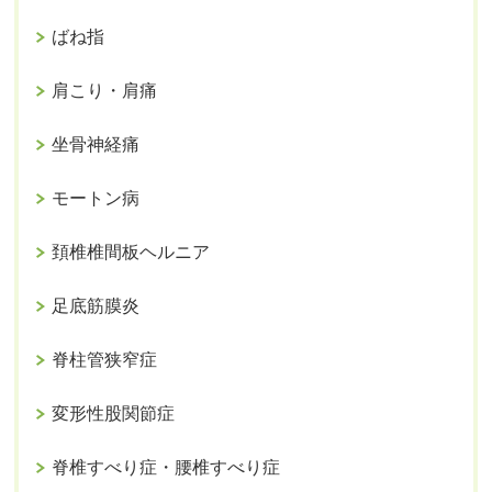
ばね指
肩こり・肩痛
坐骨神経痛
モートン病
頚椎椎間板ヘルニア
足底筋膜炎
脊柱管狭窄症
変形性股関節症
脊椎すべり症・腰椎すべり症