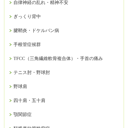
自律神経の乱れ・精神不安
ぎっくり背中
腱鞘炎・ドケルバン病
手根管症候群
TFCC（三角繊維軟骨複合体）・手首の痛み
テニス肘・野球肘
野球肩
四十肩・五十肩
顎関節症