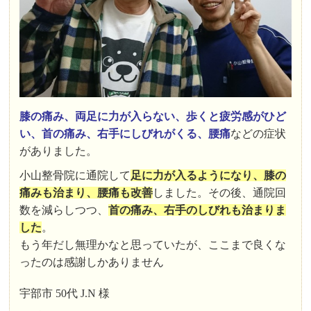
膝の痛み、両足に力が入らない、歩くと疲労感がひど
い、首の痛み、右手にしびれがくる、腰痛
などの症状
がありました。
小山整骨院に通院して
足に力が入るようになり、膝の
痛みも治まり、腰痛も改善
しました。その後、通院回
数を減らしつつ、
首の痛み、右手のしびれも治まりま
した
。
もう年だし無理かなと思っていたが、ここまで良くな
ったのは感謝しかありません
宇部市 50代 J.N 様