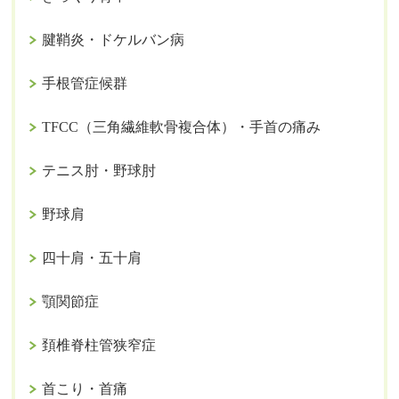
腱鞘炎・ドケルバン病
手根管症候群
TFCC（三角繊維軟骨複合体）・手首の痛み
テニス肘・野球肘
野球肩
四十肩・五十肩
顎関節症
頚椎脊柱管狭窄症
首こり・首痛