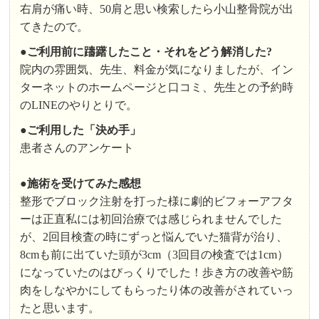
右肩が痛い時、50肩と思い検索したら小山整骨院が出
てきたので。
●
ご利用前に躊躇したこと・それをどう解消した?
院内の雰囲気、先生、料金が気になりましたが、イン
ターネットのホームページと口コミ、先生との予約時
のLINEのやりとりで。
●ご利用した「決め手」
患者さんのアンケート
●施術を受けてみた感想
整形でブロック注射を打った様に劇的ビフォーアフタ
ーは正直私には初回治療では感じられませんでした
が、2回目検査の時にずっと悩んでいた猫背が治り、
8cmも前に出ていた頭が3cm（3回目の検査では1cm）
になっていたのはびっくりでした！歩き方の改善や筋
肉をしなやかにしてもらったり体の改善がされていっ
たと思います。